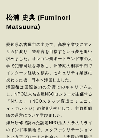
松浦 史典 (Fuminori
Matsuura)
愛知県名古屋市の出身で、高校卒業後にアメ
リカに渡り、警察官を目指すという夢を追い
求めました。オレゴン州ポートランド市の大
学で犯罪司法を専攻し、州警察の刑事部門で
インターン経験を積み、セキュリティ業務に
携わった後、日本へ帰国しました。
帰国後は国際協力の分野でのキャリアを志
し、NPO法人名古屋NGOセンターが主催する
「Nたま」（NGOスタッフ育成コミュニテ
ィ・カレッジ）の第9期生として、非政府組
織の運営について学びました。
海外研修で訪れた認定NPO法人ムラのミライ
のインド事業地で、メタファシリテーション
というアプローチと出会い、「支援の現場で