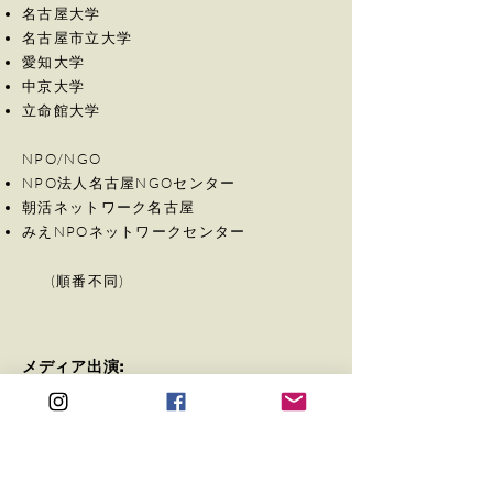
名古屋大学
名古屋市立大学
愛知大学
中京大学
立命館大学
NPO/NGO
NPO法人名古屋NGOセンター
朝活ネットワーク名古屋
みえNPOネットワークセンター
(順番不同)
メディア出演:
2013年 ひまわりネットワーク 「みよし
TODAY」出演
2013年 毎日放送MBSラジオ 「子守 康範
朝からてんコモリ」